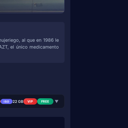
jeriego, al que en 1986 le
AZT, el único medicamento
▼
22 GB
VIP
FREE
ISO