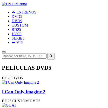
🔥
ESTRENOS
DVD5
DVD9
CUSTOM
BD25
1080P
SERIES
👑
VIP
🔍
PELÍCULAS DVD5
BD25
DVD5
I Can Only Imagine 2
BD25
CUSTOM
DVD5